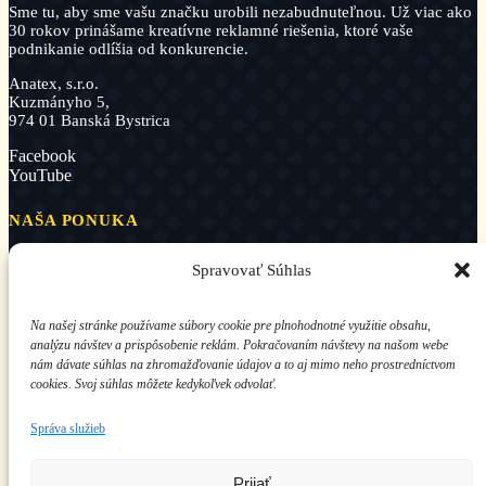
Sme tu, aby sme vašu značku urobili nezabudnuteľnou. Už viac ako
30 rokov prinášame kreatívne reklamné riešenia, ktoré vaše
podnikanie odlíšia od konkurencie.
Anatex, s.r.o.
Kuzmányho 5,
974 01 Banská Bystrica
Facebook
YouTube
NAŠA PONUKA
Reklamné predmety
Spravovať Súhlas
Kalendáre, diáre a novoročenky
Reklamný textil
Jedlá reklama
Na našej stránke používame súbory cookie pre plnohodnotné využitie obsahu,
Reklamné tlačoviny
analýzu návštev a prispôsobenie reklám. Pokračovaním návštevy na našom webe
Veľkoformátová tlač a polepy
Reklamná a priemyselná potlač
nám dávate súhlas na zhromažďovanie údajov a to aj mimo neho prostredníctvom
Predaj tlačiarenských zariadení
cookies. Svoj súhlas môžete kedykoľvek odvolať.
ĎALŠIE INFORMÁCIE
Správa služieb
O nás
Blog
Prijať