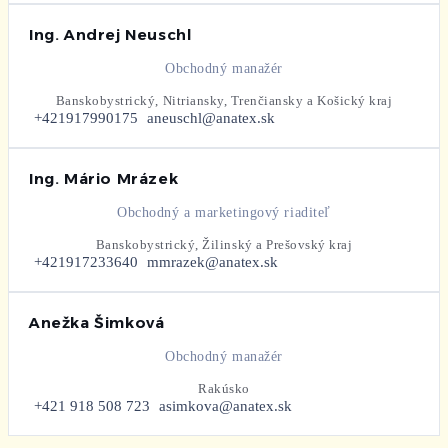
Ing. Andrej Neuschl
Obchodný manažér
Banskobystrický, Nitriansky, Trenčiansky a Košický kraj
+421917990175
aneuschl@anatex.sk
Ing. Mário Mrázek
Obchodný a marketingový riaditeľ
Banskobystrický, Žilinský a Prešovský kraj
+421917233640
mmrazek@anatex.sk
Anežka Šimková
Obchodný manažér
Rakúsko
+421 918 508 723
asimkova@anatex.sk