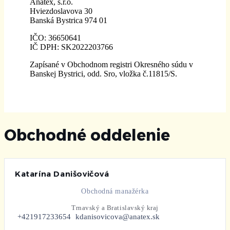
Anatex, s.r.o.
Hviezdoslavova 30
Banská Bystrica 974 01
IČO: 36650641
IČ DPH: SK2022203766
Zapísané v Obchodnom registri Okresného súdu v
Banskej Bystrici, odd. Sro, vložka č.11815/S.
Obchodné oddelenie
Katarína Danišovičová
Obchodná manažérka
Trnavský a Bratislavský kraj
+421917233654
kdanisovicova@anatex.sk