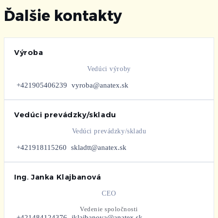
Ďalšie kontakty
Výroba
Vedúci výroby
+421905406239
vyroba@anatex.sk
Vedúci prevádzky/skladu
Vedúci prevádzky/skladu
+421918115260
skladtt@anatex.sk
Ing. Janka Klajbanová
CEO
Vedenie spoločnosti
+421484124376
jklajbanova@anatex.sk