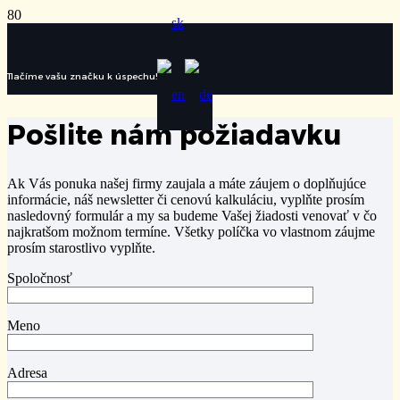
Tlačíme vašu značku k úspechu!
Pošlite nám požiadavku
Ak Vás ponuka našej firmy zaujala a máte záujem o doplňujúce
informácie, náš newsletter či cenovú kalkuláciu, vyplňte prosím
nasledovný formulár a my sa budeme Vašej žiadosti venovať v čo
najkratšom možnom termíne. Všetky políčka vo vlastnom záujme
prosím starostlivo vyplňte.
Spoločnosť
Meno
Adresa