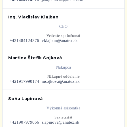
Ing. Vladislav Klajban
CEO
Vedenie spoločnosti
+421484124376
vklajban@anatex.sk
Martina Štefík Sojková
Nákupca
Nákupné oddelenie
+421917990174
msojkova@anatex.sk
Soňa Lapinová
Výkonná asistentka
Sekretariát
+421907979866
slapinova@anatex.sk