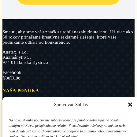
Sme tu, aby sme vašu značku urobili nezabudnuteľnou. Už viac ako
30 rokov prinášame kreatívne reklamné riešenia, ktoré vaše
podnikanie odlíšia od konkurencie.
Anatex, s.r.o.
Kuzmányho 5,
974 01 Banská Bystrica
Facebook
YouTube
NAŠA PONUKA
Reklamné predmety
Spravovať Súhlas
Kalendáre, diáre a novoročenky
Reklamný textil
Jedlá reklama
Na našej stránke používame súbory cookie pre plnohodnotné využitie obsahu,
Reklamné tlačoviny
analýzu návštev a prispôsobenie reklám. Pokračovaním návštevy na našom webe
Veľkoformátová tlač a polepy
nám dávate súhlas na zhromažďovanie údajov a to aj mimo neho prostredníctvom
Reklamná a priemyselná potlač
Predaj tlačiarenských zariadení
cookies. Svoj súhlas môžete kedykoľvek odvolať.