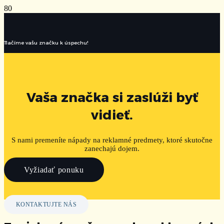
Tlačíme vašu značku k úspechu!
Vaša značka si zaslúži byť
vidieť.
S nami premeníte nápady na reklamné predmety, ktoré skutočne
zanechajú dojem.
Vyžiadať ponuku
KONTAKTUJTE NÁS