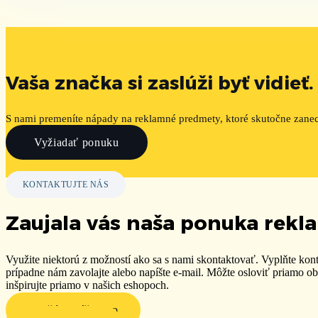
Vaša značka si zaslúži byť vidieť.
S nami premeníte nápady na reklamné predmety, ktoré skutočne zane
Vyžiadať ponuku
KONTAKTUJTE NÁS
Zaujala vás naša ponuka rek
Využite niektorú z možností ako sa s nami skontaktovať. Vyplňte kon
prípadne nám zavolajte alebo napíšte e-mail. Môžte osloviť priamo 
inšpirujte priamo v našich eshopoch.
Navštívte náš eshop