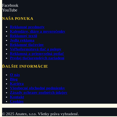
Facebook
YouTube
NAŠA PONUKA
Reklamné predmety
Kalendáre, diáre a novoročenky
Reklamný textil
Jedlá reklama
Reklamné tlačoviny
Veľkoformátová tlač a polepy
Reklamná a priemyselná potlač
Predaj tlačiarenských zariadení
ĎALŠIE INFORMÁCIE
O nás
Blog
Kariéra
Všeobecné obchodné podmienky
Zásady ochrany osobných údajov
Kontakt
Cookies
© 2025 Anatex, s.r.o. Všetky práva vyhradené.