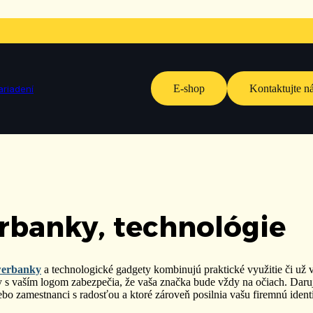
E-shop
Kontaktujte n
ariadení
banky, technológie
erbanky
a technologické gadgety
kombinujú praktické využitie či už v
 s vaším logom zabezpečia, že vaša značka bude vždy na očiach. Daru
ebo zamestnanci s radosťou a ktoré zároveň posilnia vašu firemnú identi