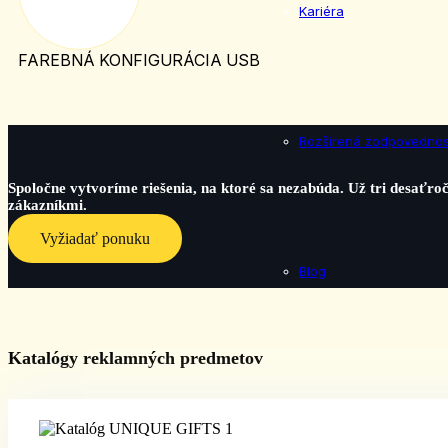
Kariéra
FAREBNÁ KONFIGURÁCIA USB
Rozšírená zodpovednos
Spoločne vytvoríme riešenia, na ktoré sa nezabúda. Už tri desaťr
zákazníkmi.
Vyžiadať ponuku
Blog
Katalógy reklamných predmetov