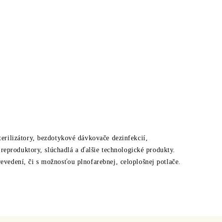
rilizátory, bezdotykové dávkovače dezinfekcií,
reproduktory, slúchadlá a ďalšie technologické produkty.
edení, či s možnosťou plnofarebnej, celoplošnej potlače.