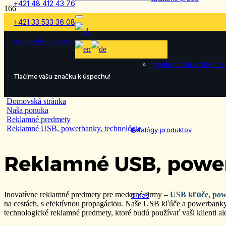
+421 48 412 43 76
+421 33 533 36 08
anatex@anatex.sk
Predaj tlačiarenských z
Tlačíme vašu značku k úspechu!
Domovská stránka
Naša ponuka
Reklamné predmety
Reklamné USB, powerbanky, technológie
Katalógy produktov
Reklamné USB, power
Inovatívne reklamné predmety pre moderné firmy –
USB kľúče
,
pow
O nás
na cestách, s efektívnou propagáciou. Naše USB kľúče a powerbanky
technologické reklamné predmety, ktoré budú používať vaši klienti al