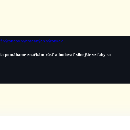
ť výrobcov vyhradených výrobkov
očia pomáhame značkám rásť a budovať silnejšie vzťahy so