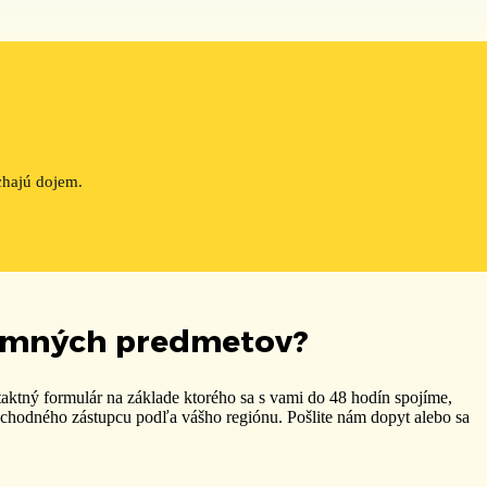
chajú dojem.
lamných predmetov?
taktný formulár na základe ktorého sa s vami do 48 hodín spojíme,
obchodného zástupcu podľa vášho regiónu. P
ošlite nám dopyt alebo sa