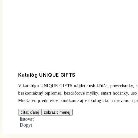
Katalóg UNIQUE GIFTS
V katalógu UNIQUE GIFTS nájdete usb kľúče, powerbanky, ste
bezkontaktný teplomer, bezdrôtové myšky, smart hodinky, usb 
Množstvo predmetov ponúkame aj v ekologickom drevenom prev
čítať ďalej
zobraziť menej
listovať
Dopyt