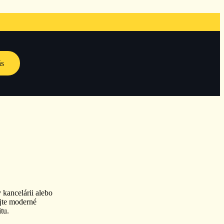
ás
 kancelárii alebo
jte moderné
tu.