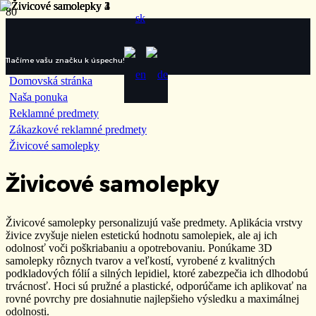
Tlačíme vašu značku k úspechu!
Domovská stránka
Naša ponuka
Reklamné predmety
Zákazkové reklamné predmety
Živicové samolepky
Živicové samolepky
Živicové samolepky personalizujú vaše predmety. Aplikácia vrstvy
živice zvyšuje nielen estetickú hodnotu samolepiek, ale aj ich
odolnosť voči poškriabaniu a opotrebovaniu. Ponúkame 3D
samolepky rôznych tvarov a veľkostí, vyrobené z kvalitných
podkladových fólií a silných lepidiel, ktoré zabezpečia ich dlhodobú
trvácnosť. Hoci sú pružné a plastické, odporúčame ich aplikovať na
rovné povrchy pre dosiahnutie najlepšieho výsledku a maximálnej
odolnosti.