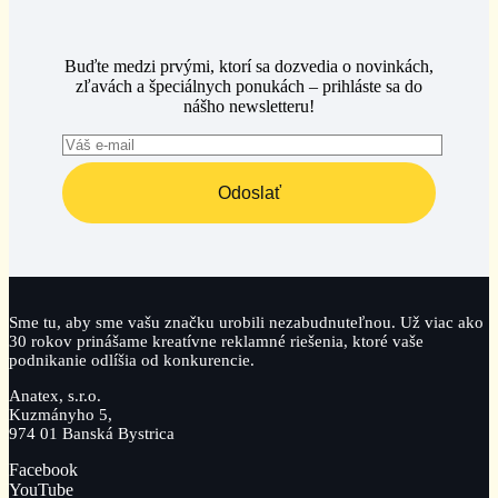
Buďte medzi prvými, ktorí sa dozvedia o novinkách,
zľavách a špeciálnych ponukách – prihláste sa do
nášho newsletteru!
Odoslať
Sme tu, aby sme vašu značku urobili nezabudnuteľnou. Už viac ako
30 rokov prinášame kreatívne reklamné riešenia, ktoré vaše
podnikanie odlíšia od konkurencie.
Anatex, s.r.o.
Kuzmányho 5,
974 01 Banská Bystrica
Facebook
YouTube