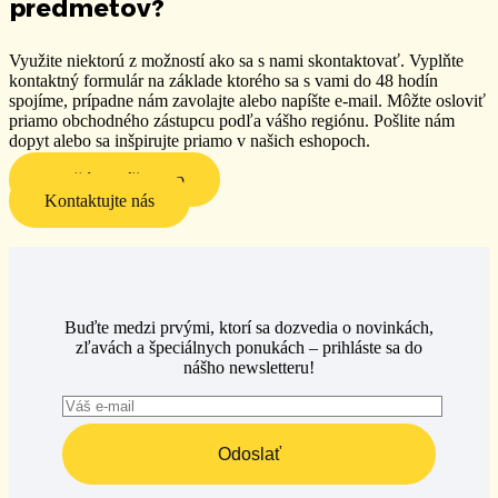
predmetov?
Využite niektorú z možností ako sa s nami skontaktovať. Vyplňte
kontaktný formulár na základe ktorého sa s vami do 48 hodín
spojíme, prípadne nám zavolajte alebo napíšte e-mail. Môžte osloviť
priamo obchodného zástupcu podľa vášho regiónu. P
ošlite nám
dopyt alebo sa inšpirujte priamo v našich eshopoch.
Navštívte náš eshop
Kontaktujte nás
Buďte medzi prvými, ktorí sa dozvedia o novinkách,
zľavách a špeciálnych ponukách – prihláste sa do
nášho newsletteru!
Odoslať