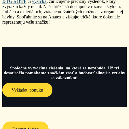
DTG a DTF
či
výšivka
, zaručujeme precízny výsledok, ktorý
zvýrazní každý detail. Naše tričká sú dostupné v rôznych štýloch,
farbách a materiáloch, vrátane udržateľných možností z organickej
bavlny. Spoľahnite sa na Anatex a získajte tričká, ktoré dokonale
reprezentujú vašu značku!
Spoločne vytvoríme riešenia, na ktoré sa nezabúda. Už tri
desaťročia pomáhame značkám rásť a budovať silnejšie vzťahy
so zákazníkmi.
Vyžiadať ponuku