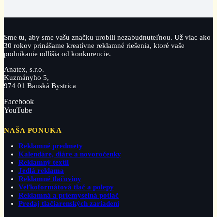
Sme tu, aby sme vašu značku urobili nezabudnuteľnou. Už viac ako
30 rokov prinášame kreatívne reklamné riešenia, ktoré vaše
podnikanie odlíšia od konkurencie.
Anatex, s.r.o.
Kuzmányho 5,
974 01 Banská Bystrica
Facebook
YouTube
NAŠA PONUKA
Reklamné predmety
Kalendáre, diáre a novoročenky
Reklamný textil
Jedlá reklama
Reklamné tlačoviny
Veľkoformátová tlač a polepy
Reklamná a priemyselná potlač
Predaj tlačiarenských zariadení