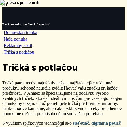
Tlačíme vašu značku k úspechu!
Domovská stránka
Naša ponuka
Reklamný textil
Tričká s potlačou
Tričká s potlačou
Tričká patria medzi najefektívnejšie a najžiadanejšie reklamné
produkty, schopné neustále zviditeľňovať vašu značku pri každej
príležitosti. V Anatex sa špecializujeme na dodávku vysoko
kvalitných tričiek, ktoré sú ideálnym nosičom pre vaše logo, slogan
či unikátny dizajn. Či už potrebujete tričká pre firemné uniformy,
marketingové kampane, alebo ako exkluzívne darčeky pre klientov,
ponúkame riešenia prispôsobené presne vašim potrebám.
S využitím špičkových technológií ako
sieťotlač
,
digitálna potlač