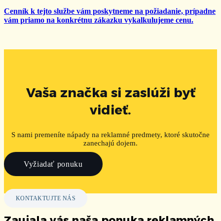
Cenník k tejto službe vám poskytneme na požiadanie, prípadne
vám priamo na konkrétnu zákazku vykalkulujeme cenu.
Vaša značka si zaslúži byť
vidieť.
S nami premeníte nápady na reklamné predmety, ktoré skutočne
zanechajú dojem.
Vyžiadať ponuku
KONTAKTUJTE NÁS
Zaujala vás naša ponuka reklamných