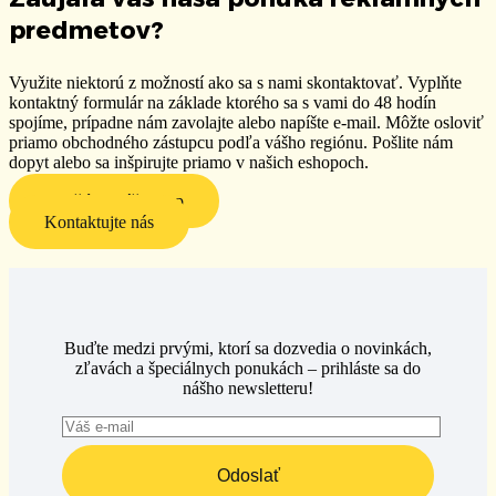
predmetov?
Využite niektorú z možností ako sa s nami skontaktovať. Vyplňte
kontaktný formulár na základe ktorého sa s vami do 48 hodín
spojíme, prípadne nám zavolajte alebo napíšte e-mail. Môžte osloviť
priamo obchodného zástupcu podľa vášho regiónu. P
ošlite nám
dopyt alebo sa inšpirujte priamo v našich eshopoch.
Navštívte náš eshop
Kontaktujte nás
Buďte medzi prvými, ktorí sa dozvedia o novinkách,
zľavách a špeciálnych ponukách – prihláste sa do
nášho newsletteru!
Odoslať