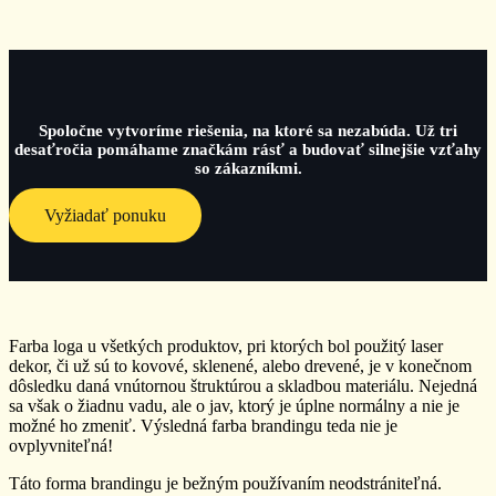
Spoločne vytvoríme riešenia, na ktoré sa nezabúda. Už tri
desaťročia pomáhame značkám rásť a budovať silnejšie vzťahy
so zákazníkmi.
Vyžiadať ponuku
Farba loga u všetkých produktov, pri ktorých bol použitý laser
dekor, či už sú to kovové, sklenené, alebo drevené, je v konečnom
dôsledku daná vnútornou štruktúrou a skladbou materiálu. Nejedná
sa však o žiadnu vadu, ale o jav, ktorý je úplne normálny a nie je
možné ho zmeniť. Výsledná farba brandingu teda nie je
ovplyvniteľná!
Táto forma brandingu je bežným používaním neodstrániteľná.