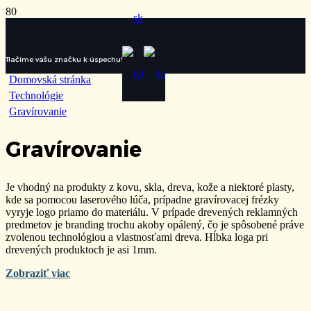
Tlačíme vašu značku k úspechu!
Domovská stránka
Technológie
Gravírovanie
Gravírovanie
Je vhodný na produkty z kovu, skla, dreva, kože a niektoré plasty,
kde sa pomocou laserového lúča, prípadne gravírovacej frézky
vyryje logo priamo do materiálu. V prípade drevených reklamných
predmetov je branding trochu akoby opálený, čo je spôsobené práve
zvolenou technológiou a vlastnosťami dreva. Hĺbka loga pri
drevených produktoch je asi 1mm.
Zobraziť viac