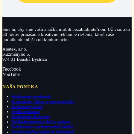
Sme tu, aby sme vašu značku urobili nezabudnuteľnou. Už viac ako
30 rokov prinášame kreatívne reklamné riešenia, ktoré vaše
podnikanie odlíšia od konkurencie.
Anatex, s.r.o.
Kuzmányho 5,
974 01 Banská Bystrica
Facebook
YouTube
NAŠA PONUKA
Reklamné predmety
Kalendáre, diáre a novoročenky
Reklamný textil
Jedlá reklama
Reklamné tlačoviny
Veľkoformátová tlač a polepy
Reklamná a priemyselná potlač
Predaj tlačiarenských zariadení