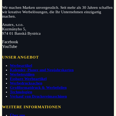
Wir machen Marken unvergesslich. Seit mehr als 30 Jahren schaffen
wir kreative Werbelösungen, die Ihr Unternehmen einzigartig
machen.
Anatex, s.r.o.
Kuzmányho 5,
974 01 Banská Bystrica
Facebook
YouTube
UNSER ANGEBOT
Werbeartikel
Kalender, Planer und Neujahrskarten
Werbetextilien
Essbare Werbeartikel
Werbedrucksachen
Großformatdruck & Werbefolien
Technologien
Verkauf von Druckereimaschinen
WEITERE INFORMATIONEN
Über uns