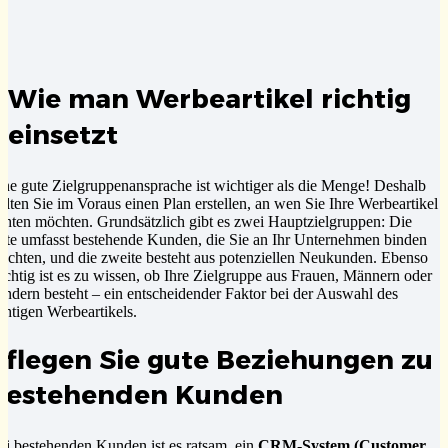
Wie man Werbeartikel richtig
einsetzt
ine gute Zielgruppenansprache ist wichtiger als die Menge! Deshalb
ollten Sie im Voraus einen Plan erstellen, an wen Sie Ihre Werbeartikel
ichten möchten. Grundsätzlich gibt es zwei Hauptzielgruppen: Die
rste umfasst bestehende Kunden, die Sie an Ihr Unternehmen binden
öchten, und die zweite besteht aus potenziellen Neukunden. Ebenso
ichtig ist es zu wissen, ob Ihre Zielgruppe aus Frauen, Männern oder
indern besteht – ein entscheidender Faktor bei der Auswahl des
ichtigen Werbeartikels.
Pflegen Sie gute Beziehungen zu
bestehenden Kunden
ei bestehenden Kunden ist es ratsam, ein
CRM-System (Customer