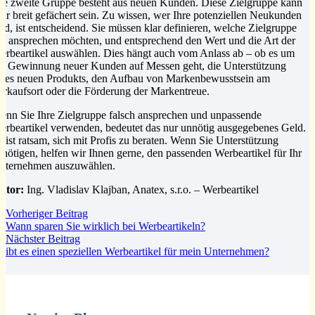
ie zweite Gruppe besteht aus neuen Kunden. Diese Zielgruppe kann
ehr breit gefächert sein. Zu wissen, wer Ihre potenziellen Neukunden
ind, ist entscheidend. Sie müssen klar definieren, welche Zielgruppe
ie ansprechen möchten, und entsprechend den Wert und die Art der
erbeartikel auswählen. Dies hängt auch vom Anlass ab – ob es um
ie Gewinnung neuer Kunden auf Messen geht, die Unterstützung
ines neuen Produkts, den Aufbau von Markenbewusstsein am
erkaufsort oder die Förderung der Markentreue.
enn Sie Ihre Zielgruppe falsch ansprechen und unpassende
erbeartikel verwenden, bedeutet das nur unnötig ausgegebenes Geld.
s ist ratsam, sich mit Profis zu beraten. Wenn Sie Unterstützung
enötigen, helfen wir Ihnen gerne, den passenden Werbeartikel für Ihr
nternehmen auszuwählen.
utor:
Ing. Vladislav Klajban, Anatex, s.r.o. – Werbeartikel
Vorheriger Beitrag
Wann sparen Sie wirklich bei Werbeartikeln?
Nächster Beitrag
ibt es einen speziellen Werbeartikel für mein Unternehmen?