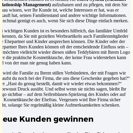
elationship Management)
aufzubauen und zu pflegen, mit dem Sie
enau wissen, wer Ihr Kunde ist, welche Interessen er hat, was er
ekauft hat, seinen Familienstand und andere wichtige Informationen.
anchmal genügt es auch, wenn Sie sich diese Dinge einfach merken.
ei wichtigen Kunden ist es besonders hilfreich, das familiäre Umfeld
u kennen, da Sie mit gezielten Werbeartikeln auch Familienmitglieder
ie Ehepartner und Kinder ansprechen können. Die Kinder oder der
hepartner Ihres Kunden können oft der entscheidende Einfluss sein –
ie möchten vielleicht wieder diesen süßen Teddybären mit Ihrem Logo
der die praktische Kosmetiktasche, der keine Frau widerstehen kann
nd von der man nie genug haben kann.
o wird die Familie zu Ihrem stillen Verbündeten, der mit Fragen wie
Kaufst du noch bei der Firma, die uns diese Geschenke gegeben hat?“
der „Hast du genug bestellt, damit wir wieder etwas bekommen?“
nbewusst Druck ausübt. Und selbst wenn sie nichts sagen, bleibt Ihr
ogo sichtbar – auf dem Seifenblasen-Spielzeug des Kindes oder auf
er Kosmetiktasche der Ehefrau. Vergessen wird Ihre Firma sicher
icht, solange Sie regelmäßig kleine Aufmerksamkeiten schenken.
Neue Kunden gewinnen