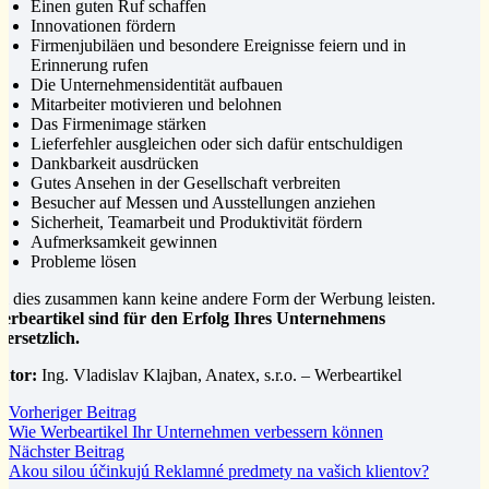
Einen guten Ruf schaffen
Innovationen fördern
Firmenjubiläen und besondere Ereignisse feiern und in
Erinnerung rufen
Die Unternehmensidentität aufbauen
Mitarbeiter motivieren und belohnen
Das Firmenimage stärken
Lieferfehler ausgleichen oder sich dafür entschuldigen
Dankbarkeit ausdrücken
Gutes Ansehen in der Gesellschaft verbreiten
Besucher auf Messen und Ausstellungen anziehen
Sicherheit, Teamarbeit und Produktivität fördern
Aufmerksamkeit gewinnen
Probleme lösen
ll dies zusammen kann keine andere Form der Werbung leisten.
erbeartikel sind für den Erfolg Ihres Unternehmens
nersetzlich.
utor:
Ing. Vladislav Klajban, Anatex, s.r.o. – Werbeartikel
Vorheriger Beitrag
Wie Werbeartikel Ihr Unternehmen verbessern können
Nächster Beitrag
Akou silou účinkujú Reklamné predmety na vašich klientov?